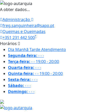
A obter dados...
Administração
freg.sanguinheira@sapo.pt
Queimas e Queimadas
*
+351 231 442 500
Horários
Dia
Manhã
Tarde
Atendimento
Segunda-feira:
-
-
-
Terça-feira:
-
-
19:00 - 20:00
Quarta-feira:
-
-
-
Quinta-feira:
-
-
19:00 - 20:00
Sexta-feira:
-
-
-
Sábado:
-
-
-
Domingo:
-
-
-
21.8 ºC