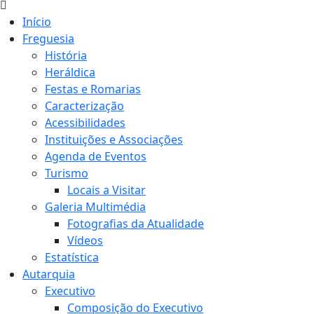
Início
Freguesia
História
Heráldica
Festas e Romarias
Caracterização
Acessibilidades
Instituições e Associações
Agenda de Eventos
Turismo
Locais a Visitar
Galeria Multimédia
Fotografias da Atualidade
Vídeos
Estatística
Autarquia
Executivo
Composição do Executivo