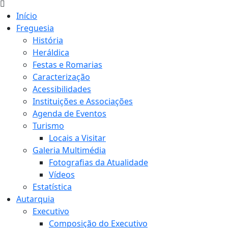
Início
Freguesia
História
Heráldica
Festas e Romarias
Caracterização
Acessibilidades
Instituições e Associações
Agenda de Eventos
Turismo
Locais a Visitar
Galeria Multimédia
Fotografias da Atualidade
Vídeos
Estatística
Autarquia
Executivo
Composição do Executivo