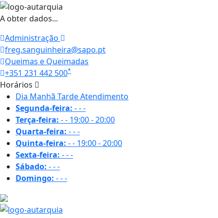
A obter dados...
Administração
freg.sanguinheira@sapo.pt
Queimas e Queimadas
*
+351 231 442 500
Horários
Dia
Manhã
Tarde
Atendimento
Segunda-feira:
-
-
-
Terça-feira:
-
-
19:00 - 20:00
Quarta-feira:
-
-
-
Quinta-feira:
-
-
19:00 - 20:00
Sexta-feira:
-
-
-
Sábado:
-
-
-
Domingo:
-
-
-
16.9 ºC