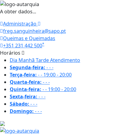
A obter dados...
Administração
freg.sanguinheira@sapo.pt
Queimas e Queimadas
*
+351 231 442 500
Horários
Dia
Manhã
Tarde
Atendimento
Segunda-feira:
-
-
-
Terça-feira:
-
-
19:00 - 20:00
Quarta-feira:
-
-
-
Quinta-feira:
-
-
19:00 - 20:00
Sexta-feira:
-
-
-
Sábado:
-
-
-
Domingo:
-
-
-
24.9 ºC