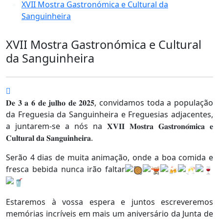
XVII Mostra Gastronómica e Cultural da
Sanguinheira
XVII Mostra Gastronómica e Cultural
da Sanguinheira
𝐃𝐞 𝟑 𝐚 𝟔 𝐝𝐞 𝐣𝐮𝐥𝐡𝐨 𝐝𝐞 𝟐𝟎𝟐𝟓, convidamos toda a população
da Freguesia da Sanguinheira e Freguesias adjacentes,
a juntarem-se a nós na 𝐗𝐕𝐈𝐈 𝐌𝐨𝐬𝐭𝐫𝐚 𝐆𝐚𝐬𝐭𝐫𝐨𝐧𝐨́𝐦𝐢𝐜𝐚 𝐞
𝐂𝐮𝐥𝐭𝐮𝐫𝐚𝐥 𝐝𝐚 𝐒𝐚𝐧𝐠𝐮𝐢𝐧𝐡𝐞𝐢𝐫𝐚.
Serão 4 dias de muita animação, onde a boa comida e
fresca bebida nunca irão faltar
Estaremos à vossa espera e juntos escreveremos
memórias incríveis em mais um aniversário da Junta de