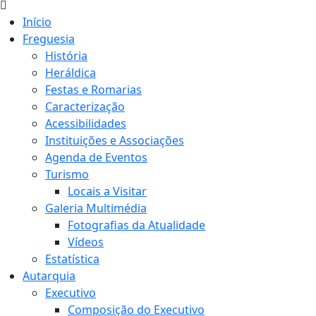
Início
Freguesia
História
Heráldica
Festas e Romarias
Caracterização
Acessibilidades
Instituições e Associações
Agenda de Eventos
Turismo
Locais a Visitar
Galeria Multimédia
Fotografias da Atualidade
Vídeos
Estatística
Autarquia
Executivo
Composição do Executivo