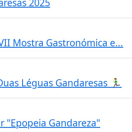
aresas 2025
XVII Mostra Gastronómica e...
 Duas Léguas Gandaresas 🏃‍♂️
er "Epopeia Gandareza"