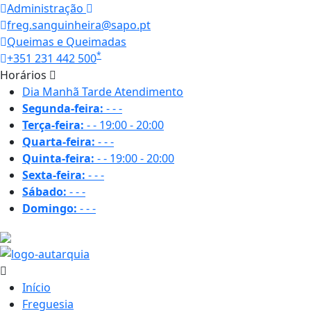
Administração
freg.sanguinheira@sapo.pt
Queimas e Queimadas
*
+351 231 442 500
Horários
Dia
Manhã
Tarde
Atendimento
Segunda-feira:
-
-
-
Terça-feira:
-
-
19:00 - 20:00
Quarta-feira:
-
-
-
Quinta-feira:
-
-
19:00 - 20:00
Sexta-feira:
-
-
-
Sábado:
-
-
-
Domingo:
-
-
-
18.9 ºC
Início
Freguesia